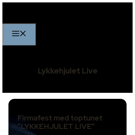
Lykkehjulet Live
Firmafest med toptunet
”LYKKEHJULET LIVE”