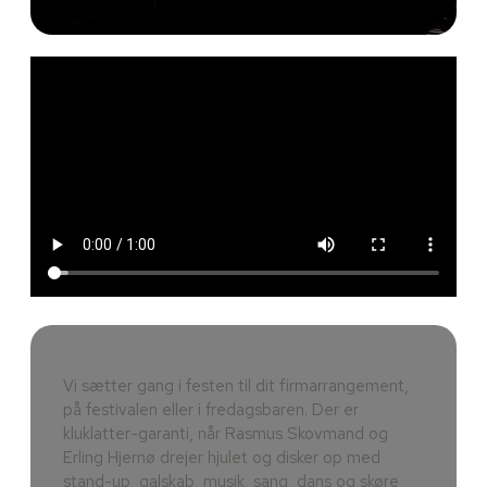
Vi sætter gang i festen til dit firmarrangement,
på festivalen eller i fredagsbaren. Der er
kluklatter-garanti, når Rasmus Skovmand og
Erling Hjernø drejer hjulet og disker op med
stand-up, galskab, musik, sang, dans og skøre