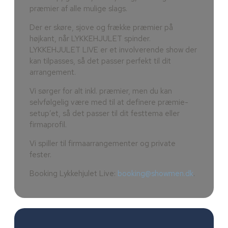
præmier af alle mulige slags.
Der er skøre, sjove og frække præmier på
højkant, når LYKKEHJULET spinder.
LYKKEHJULET LIVE er et involverende show der
kan tilpasses, så det passer perfekt til dit
arrangement.
Vi sørger for alt inkl. præmier, men du kan
selvfølgelig være med til at definere præmie-
setup’et, så det passer til dit festtema eller
firmaprofil.
Vi spiller til firmaarrangementer og private
fester.
Booking Lykkehjulet Live:
booking@showmen.dk
.