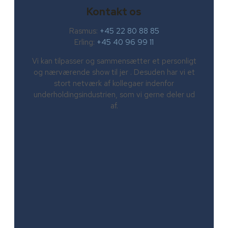
Kontakt os
Rasmus:
+45 22 80 88 85
Erling:
+45 40 96 99 11
Vi kan tilpasser og sammensætter et personligt
og nærværende show til jer . Desuden har vi et
stort netværk af kollegaer indenfor
underholdingsindustrien, som vi gerne deler ud
af.