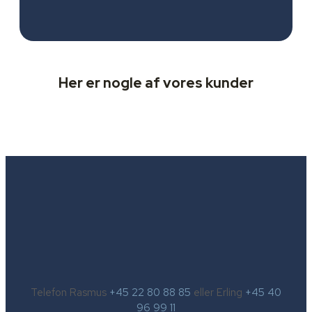
Her er nogle af vores kunder
Telefon Rasmus
+45 22 80 88 85
eller Erling
+45 40
96 99 11