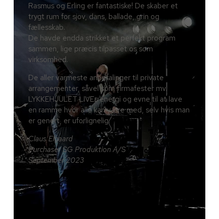
Rasmus og Erling er fantastiske! De skaber et
trygt rum for sjov, dans, ballade, grin og
fællesskab.
De havde endda strikket et perfekt program
sammen, lige præcis tilpasset os som
virksomhed.
De aller varmeste anbefalinger til private
arrangementer, såvel som firmafester mv.
LYKKEHJULET LIVEs energi og evne til at lave
en ramme hvor alle kan være med, selv hvis man
er genert, er uforlignelig.
Claus Elgaard
Purchaser SG Produktion A/S
September 2023